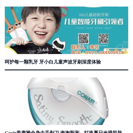
呵护每一颗乳牙 牙小白儿童声波牙刷深度体验
Coair美康雅全身去毛剃刀 海淘新宠，打造夏日光滑肌肤