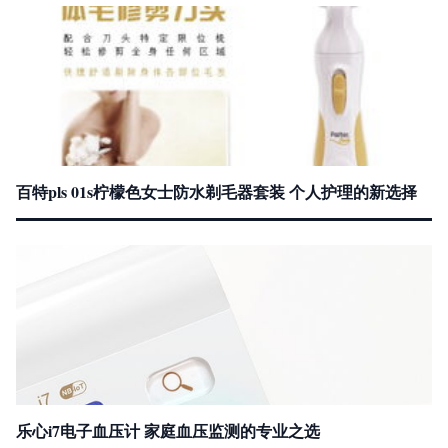
百特pls 01s柠檬色女士防水剃毛器套装 个人护理的新选择
乐心i7电子血压计 家庭血压监测的专业之选