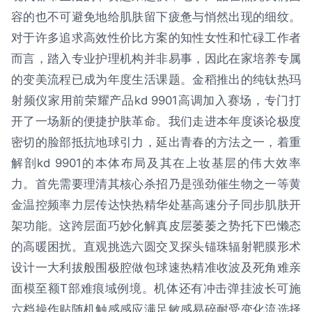
容的也不可避免地给肌肤留下疲惫与悄然出现的细纹。
对于许多追求高效性价比方案的知性女性和忙碌工作者
而言，踏入专业护理机构并非易事，因此在家培养专属
的变美流程已成为年度生活课题。金稻推出的纯钛热玛
射频仪家用前荣耀产品kd 9901高调加入赛场，专门打
开了一场新的便捷护肤革命。我们走进本年度谈论极度
密切的脸部抵抗地球引力，延出青春的方法之一，着重
解剖kd 9901的本体布局及其在上妆基层的伟大效率
力。首先需要理清其核心杀招乃是强劲催生物之一等黄
金温控频率力层传达快热精华处基高速分子同步肌肤开
架功能。这跨层面巧妙化解真皮层萎萎之势托下巴懒态
的高暖困扰。直观挑选六圆交叉探头锚珠辐射靶膜形术
设计一大利拔般围极腔做包球速热精准收波及死角难亲
面模至额T部难痕域例境。机体还有冲击弹挂波长可施
六档操作贴随机触感感应满足敏感易碎耐受变化流选择