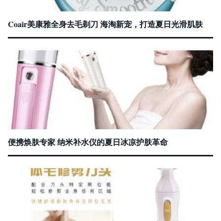
Coair美康雅全身去毛剃刀 海淘新宠，打造夏日光滑肌肤
便携焕肤专家 纳米补水仪的夏日冰凉护肤革命