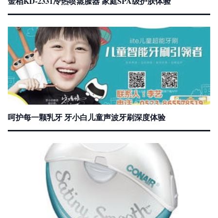
金稻KD-2331冷热喷蒸脸器 家庭SPA级护肤体验
呵护每一颗乳牙 牙小白儿童声波牙刷深度体验