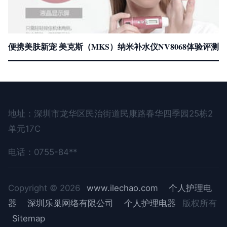
便携美肤新宠 美克斯（MKS）纳米补水仪NV8068体验评测
地址：深圳市龙华区民治街道民康路春华四季园25栋2
单元17C
电话：0755-84**
Copyright © 2026
www.ilechao.com
个人护理电
器
深圳乐巢网络有限公司
个人护理电器
版权所有
Sitemap